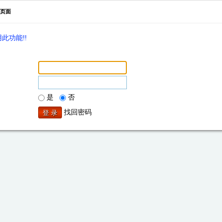
页面
此功能!!
是
否
找回密码