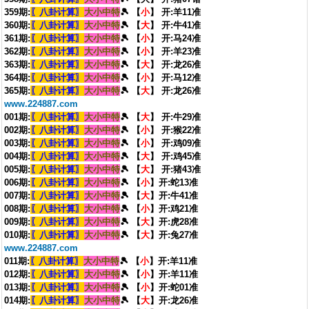
359期:
〖八卦计算〗
大小中特
🎾 【
小
】 开:羊11准
360期:
〖八卦计算〗
大小中特
🎾 【
大
】 开:牛41准
361期:
〖八卦计算〗
大小中特
🎾 【
小
】 开:马24准
362期:
〖八卦计算〗
大小中特
🎾 【
小
】 开:羊23准
363期:
〖八卦计算〗
大小中特
🎾 【
大
】 开:龙26准
364期:
〖八卦计算〗
大小中特
🎾 【
小
】 开:马12准
365期:
〖八卦计算〗
大小中特
🎾 【
大
】 开:龙26准
www.224887.com
001期:
〖八卦计算〗
大小中特
🎾 【
大
】 开:牛29准
002期:
〖八卦计算〗
大小中特
🎾 【
小
】 开:猴22准
003期:
〖八卦计算〗
大小中特
🎾 【
小
】 开:鸡09准
004期:
〖八卦计算〗
大小中特
🎾 【
大
】 开:鸡45准
005期:
〖八卦计算〗
大小中特
🎾 【
大
】 开:猪43准
006期:
〖八卦计算〗
大小中特
🎾 【
小
】开:蛇13准
007期:
〖八卦计算〗
大小中特
🎾 【
大
】开:牛41准
008期:
〖八卦计算〗
大小中特
🎾 【
小
】开:鸡21准
009期:
〖八卦计算〗
大小中特
🎾 【
大
】开:虎28准
010期:
〖八卦计算〗
大小中特
🎾 【
大
】开:兔27准
www.224887.com
011期:
〖八卦计算〗
大小中特
🎾 【
小
】开:羊11准
012期:
〖八卦计算〗
大小中特
🎾 【
小
】开:羊11准
013期:
〖八卦计算〗
大小中特
🎾 【
小
】开:蛇01准
014期:
〖八卦计算〗
大小中特
🎾 【
大
】开:龙26准