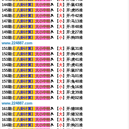
144期:
〖八卦计算〗
大小中特
🎾 【
大
】开:鼠43准
145期:
〖八卦计算〗
大小中特
🎾 【
小
】开:虎05准
146期:
〖八卦计算〗
大小中特
🎾 【
大
】开:牛42准
147期:
〖八卦计算〗
大小中特
🎾 【
小
】开:马13准
148期:
〖八卦计算〗
大小中特
🎾 【
大
】开:羊48准
149期:
〖八卦计算〗
大小中特
🎾 【
大
】开:龙27准
150期:
〖八卦计算〗
大小中特
🎾 【
小
】开:狗09准
www.224887.com
151期:
〖八卦计算〗
大小中特
🎾 【
大
】开:鼠31准
152期:
〖八卦计算〗
大小中特
🎾 【
大
】开:狗45准
153期:
〖八卦计算〗
大小中特
🎾 【
大
】开:虎41准
154期:
〖八卦计算〗
大小中特
🎾 【
大
】开:虎41准
155期:
〖八卦计算〗
大小中特
🎾 【
小
】开:鼠07准
156期:
〖八卦计算〗
大小中特
🎾 【
小
】开:马01准
157期:
〖八卦计算〗
大小中特
🎾 【
大
】开:兔40准
158期:
〖八卦计算〗
大小中特
🎾 【
小
】开:兔16准
159期:
〖八卦计算〗
大小中特
🎾 【
大
】开:龙39准
160期:
〖八卦计算〗
大小中特
🎾 【
小
】开:蛇02准
www.224887.com
161期:
〖八卦计算〗
大小中特
🎾 【
小
】开:猪08准
162期:
〖八卦计算〗
大小中特
🎾 【
大
】开:猪32准
163期:
〖八卦计算〗
大小中特
🎾 【
大
】开:马37准
164期:
〖八卦计算〗
大小中特
🎾 【
小
】开:狗21准