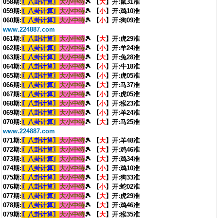
058期:
〖八卦计算〗
大小中特
🎾 【
大
】开:鼠31准
059期:
〖八卦计算〗
大小中特
🎾 【
小
】开:鸡10准
060期:
〖八卦计算〗
大小中特
🎾 【
小
】开:狗09准
www.224887.com
061期:
〖八卦计算〗
大小中特
🎾 【
大
】开:虎29准
062期:
〖八卦计算〗
大小中特
🎾 【
小
】开:羊24准
063期:
〖八卦计算〗
大小中特
🎾 【
大
】开:兔28准
064期:
〖八卦计算〗
大小中特
🎾 【
小
】开:牛18准
065期:
〖八卦计算〗
大小中特
🎾 【
小
】开:虎05准
066期:
〖八卦计算〗
大小中特
🎾 【
大
】开:马37准
067期:
〖八卦计算〗
大小中特
🎾 【
小
】开:虎05准
068期:
〖八卦计算〗
大小中特
🎾 【
小
】开:猴23准
069期:
〖八卦计算〗
大小中特
🎾 【
小
】开:羊24准
070期:
〖八卦计算〗
大小中特
🎾 【
大
】开:马25准
www.224887.com
071期:
〖八卦计算〗
大小中特
🎾 【
大
】开:羊48准
072期:
〖八卦计算〗
大小中特
🎾 【
大
】开:鸡46准
073期:
〖八卦计算〗
大小中特
🎾 【
大
】开:鸡34准
074期:
〖八卦计算〗
大小中特
🎾 【
小
】开:鸡10准
075期:
〖八卦计算〗
大小中特
🎾 【
大
】开:狗33准
076期:
〖八卦计算〗
大小中特
🎾 【
小
】开:蛇02准
077期:
〖八卦计算〗
大小中特
🎾 【
大
】开:虎29准
078期:
〖八卦计算〗
大小中特
🎾 【
大
】开:鸡46准
079期:
〖八卦计算〗
大小中特
🎾 【
大
】开:猴35准