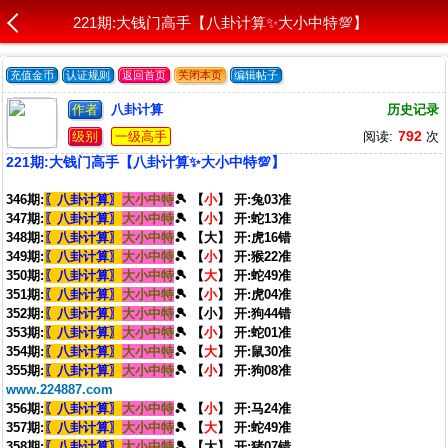
221期:大钱门高手【八卦计算✨大小中特💯】
充值金币
认证规则
返回首页
关闭本页
编辑帖子
作者
八卦计算
历史记录
级别
一级高手
阅读:
792
次
221期:大钱门高手【八卦计算✨大小中特💯】
346期:
〖八卦计算〗
大小中特
🎾 【
小
】 开:兔03准
347期:
〖八卦计算〗
大小中特
🎾 【
小
】 开:蛇13准
348期:
〖八卦计算〗
大小中特
🎾 【大】 开:虎16错
349期:
〖八卦计算〗
大小中特
🎾 【
小
】 开:猴22准
350期:
〖八卦计算〗
大小中特
🎾 【
大
】 开:蛇49准
351期:
〖八卦计算〗
大小中特
🎾 【
小
】 开:虎04准
352期:
〖八卦计算〗
大小中特
🎾 【小】 开:狗44错
353期:
〖八卦计算〗
大小中特
🎾 【
小
】 开:蛇01准
354期:
〖八卦计算〗
大小中特
🎾 【
大
】 开:鼠30准
355期:
〖八卦计算〗
大小中特
🎾 【
小
】 开:狗08准
www.224887.com
356期:
〖八卦计算〗
大小中特
🎾 【
小
】 开:马24准
357期:
〖八卦计算〗
大小中特
🎾 【
大
】 开:蛇49准
358期:
〖八卦计算〗
大小中特
🎾 【大】 开:猪07错