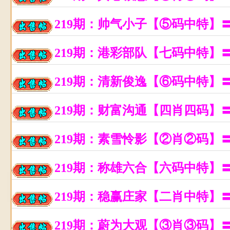
219期：帅气小子【⑤码中特】
219期：港彩部队【七码中特】
219期：清新俊逸【⑥码中特】
219期：财富沟通【四肖四码】
219期：素雪怜影【②肖②码】
219期：称雄六合【六码中特】
219期：稳赢庄家【二肖中特】
219期：蔚为大观【③肖③码】