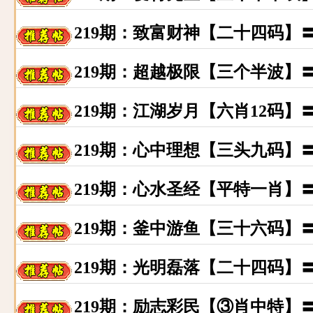
219期：致富财神【二十四码】
219期：超越极限【三个半波】
219期：江湖岁月【六肖12码】
219期：心中理想【三头九码】
219期：心水圣经【平特一肖】
219期：釜中游鱼【三十六码】
219期：光明磊落【二十四码】
219期：励志彩民【③肖中特】