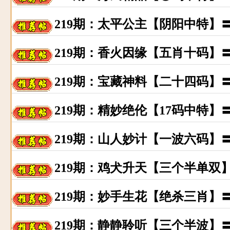
219期：太平公主【阴阳中特】
219期：香火因缘【五肖十码】
219期：宝藏神料【二十四码】
219期：精妙绝伦【17码中特】
219期：山人妙计【一波六码】
219期：鸡犬升天【三个半单双
219期：妙手生花【绝杀三肖】
219期：静静聆听【三个半波】