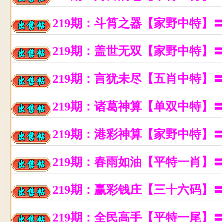
219期：斗筲之器【家野中特】
219期：盖世无双【家野中特】
219期：言犹未尽【五肖中特】
219期：诸葛神算【单双中特】
219期：港彩神算【家野中特】
219期：春雨如油【平特一肖】
219期：赢彩钱庄【三十六码】
219期：全民高手【平特一尾】