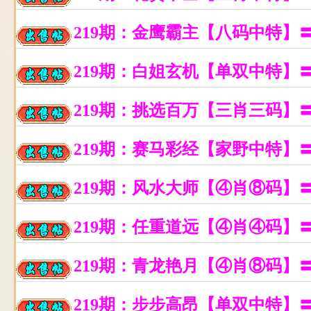
219期：金鹰霸主【八码中特】
219期：白姐玄机【单双中特】
219期：挑选百万【三肖三码】
219期：赛马彩经【家野中特】
219期：风水大师【④肖⑧码】
219期：任重道远【④肖④码】
219期：青龙艳月【④肖⑧码】
219期：步步高昂【单双中特】