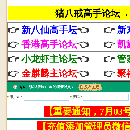
猪八戒高手论坛→
👉
新八仙高手坛
👈
👉
新
👉
香港高手论坛
👈
👉
凯
👉
小龙虾主论坛
👈
👉
管
👉
金麒麟主论坛
👈
👉
聚
『
默认版块
』 ☎ 论坛管理員：
y
用户名：
y
密码：
【重要通知，7月03号已
【充值添加管理员微信号：