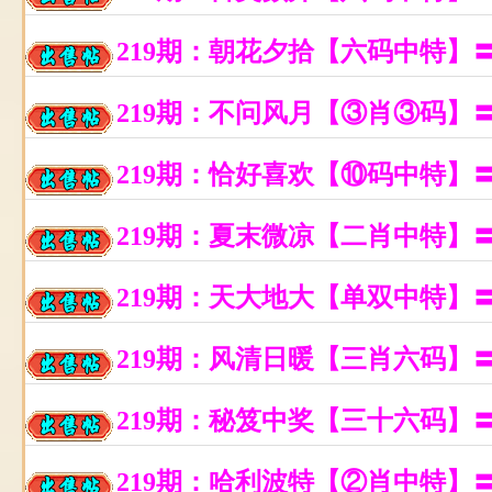
219期：朝花夕拾【六码中特】
219期：不问风月【③肖③码】
219期：恰好喜欢【⑩码中特】
219期：夏末微凉【二肖中特】
219期：天大地大【单双中特】
219期：风清日暖【三肖六码】
219期：秘笈中奖【三十六码】
219期：哈利波特【②肖中特】