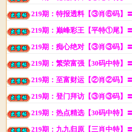
219期：特报透料【③肖⑥码】
219期：巅峰彩王【平特①尾】
219期：痴心绝对【③肖③码】
219期：繁荣富强【30码中特】
219期：至富财运【②肖②码】
219期：登门拜访【③肖③码】
219期：热点精选【30码中特】
219期：九九归原【三肖中特】