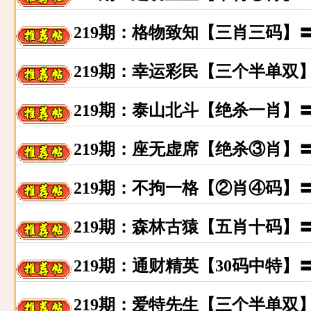
219期：格物致知【三肖三码】
219期：幸运彩民【三个半单双
219期：泰山北斗【绝杀一肖】
219期：座无虚席【绝杀③肖】
219期：不拘一格【②肖④码】
219期：森林古猿【五肖十码】
219期：通财精英【30码中特】
219期：爱特先生【三个半单双